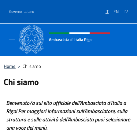
Salta al contenuto
IT
EN
LV
Governo Italiano
Intestazione sito, social e menù
Ambasciata d' Italia Riga
Il sito ufficiale dell'Ambasciata d'Italia a Rig
Home
>
Chi siamo
Chi siamo
Benvenuto/a sul sito ufficiale dell’Ambasciata d’Italia a
Riga! Per maggiori informazioni sull’Ambasciatore, sulla
struttura e sulle attività dell’Ambasciata puoi selezionare
una voce del menù.