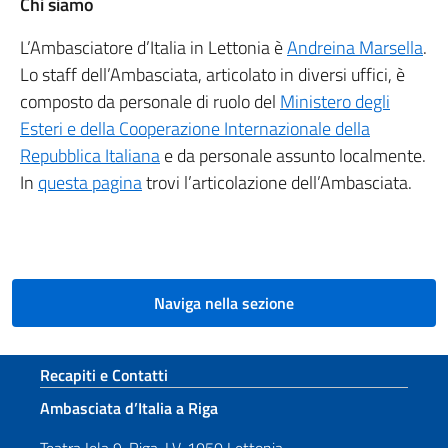
Chi siamo
L’Ambasciatore d’Italia in Lettonia è
Andreina Marsella
.
Lo staff dell’Ambasciata, articolato in diversi uffici, è
composto da personale di ruolo del
Ministero degli
Esteri e della Cooperazione Internazionale della
Repubblica Italiana
e da personale assunto localmente.
In
questa pagina
trovi l’articolazione dell’Ambasciata.
Naviga nella sezione
Sezione footer
Recapiti e Contatti
Ambasciata d’Italia a Riga