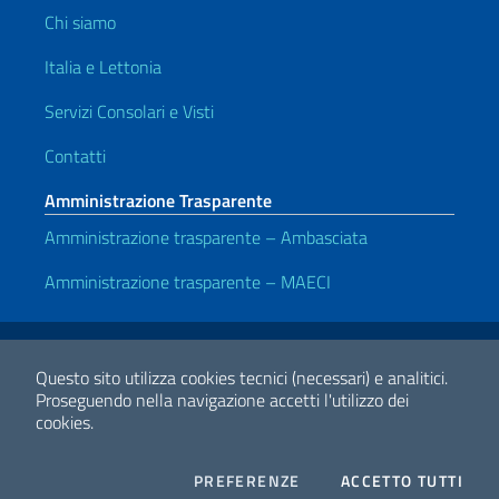
Chi siamo
Italia e Lettonia
Servizi Consolari e Visti
Contatti
Amministrazione Trasparente
Amministrazione trasparente – Ambasciata
Amministrazione trasparente – MAECI
Link Utili
Note legali
Privacy e cookie policy
Dichiarazione di accessibilità
Questo sito utilizza cookies tecnici (necessari) e analitici.
Proseguendo nella navigazione accetti l'utilizzo dei
cookies.
2026 Copyright Ministero degli Affari Esteri e della Cooperazione
Internazionale
COOKIES
I CO
PREFERENZE
ACCETTO TUTTI