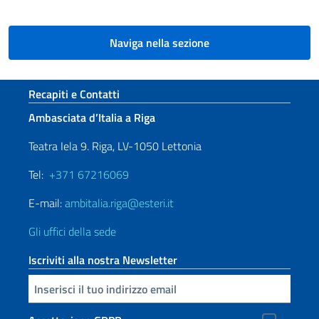
Naviga nella sezione
Sezione footer
Recapiti e Contatti
Ambasciata d’Italia a Riga
Teatra Iela 9. Riga, LV-1050 Lettonia
Tel:
+371 67216069
E-mail:
ambitalia.riga@esteri.it
Gli uffici della sede
Iscriviti alla nostra Newsletter
Inserisci la tua email