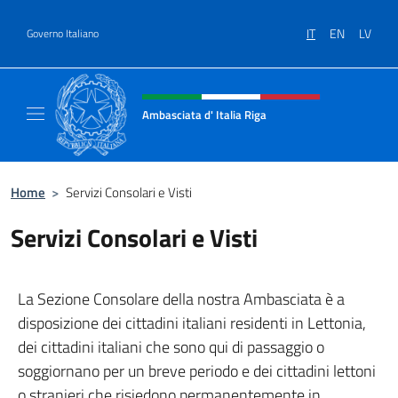
Salta al contenuto
IT
EN
LV
Governo Italiano
Intestazione sito, social e menù
Ambasciata d' Italia Riga
Il sito ufficiale dell'Ambasciata d'Italia a Rig
Home
>
Servizi Consolari e Visti
Servizi Consolari e Visti
La Sezione Consolare della nostra Ambasciata è a
disposizione dei cittadini italiani residenti in Lettonia,
dei cittadini italiani che sono qui di passaggio o
soggiornano per un breve periodo e dei cittadini lettoni
o stranieri che risiedono permanentemente in