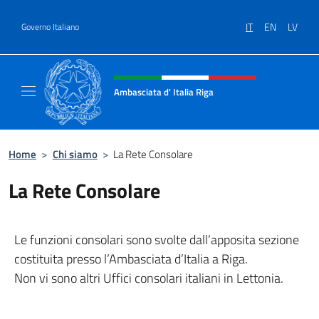
Salta al contenuto
IT
EN
LV
Governo Italiano
Intestazione sito, social e menù
Ambasciata d' Italia Riga
Il sito ufficiale dell'Ambasciata d'Italia a Rig
Home
>
Chi siamo
>
La Rete Consolare
La Rete Consolare
Le funzioni consolari sono svolte dall’apposita sezione
costituita presso l’Ambasciata d’Italia a Riga.
Non vi sono altri Uffici consolari italiani in Lettonia.