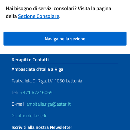
Hai bisogno di servizi consolari? Visita la pagina
della
Sezione Consolare
.
Naviga nella sezione
Sezione footer
Recapiti e Contatti
Ambasciata d’Italia a Riga
Teatra Iela 9. Riga, LV-1050 Lettonia
Tel:
+371 67216069
E-mail:
ambitalia.riga@esteri.it
Gli uffici della sede
Iscriviti alla nostra Newsletter