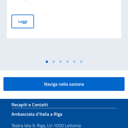
Borse di studio per l'Accademia d'Arti e Mestieri dello Spett
Leggi
Naviga nella sezione
Sezione footer
Recapiti e Contatti
Ambasciata d’Italia a Riga
Teatra Iela 9. Riga, LV-1050 Lettonia