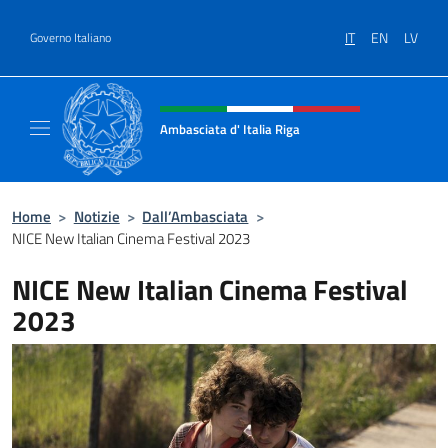
Salta al contenuto
IT
EN
LV
Governo Italiano
Intestazione sito, social e menù
Ambasciata d' Italia Riga
Il sito ufficiale dell'Ambasciata d'Italia a Rig
Home
>
Notizie
>
Dall’Ambasciata
>
NICE New Italian Cinema Festival 2023
NICE New Italian Cinema Festival
2023