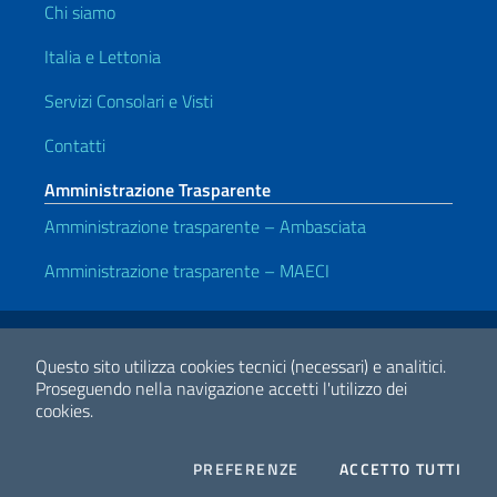
Chi siamo
Italia e Lettonia
Servizi Consolari e Visti
Contatti
Amministrazione Trasparente
Amministrazione trasparente – Ambasciata
Amministrazione trasparente – MAECI
Link Utili
Note legali
Privacy e cookie policy
Dichiarazione di accessibilità
Questo sito utilizza cookies tecnici (necessari) e analitici.
Proseguendo nella navigazione accetti l'utilizzo dei
cookies.
2026 Copyright Ministero degli Affari Esteri e della Cooperazione
Internazionale
COOKIES
I CO
PREFERENZE
ACCETTO TUTTI
Facebook
Twitter
Whatsapp