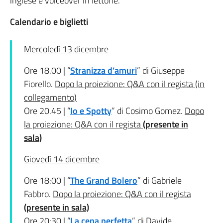
inglese e voiceover in lettone.
Calendario e biglietti
Mercoledì 13 dicembre
Ore 18.00 | “
Stranizza d’amuri
” di Giuseppe
Fiorello.
Dopo la proiezione: Q&A con il regista (in
collegamento)
Ore 20.45 | “
Io e Spotty
” di Cosimo Gomez.
Dopo
la proiezione: Q&A con il regista
(presente in
sala)
Giovedì 14 dicembre
Ore 18:00 | “
The Grand Bolero
” di Gabriele
Fabbro.
Dopo la proiezione: Q&A con il regista
(presente in sala)
Ore 20:30 | “
La cena perfetta
” di Davide