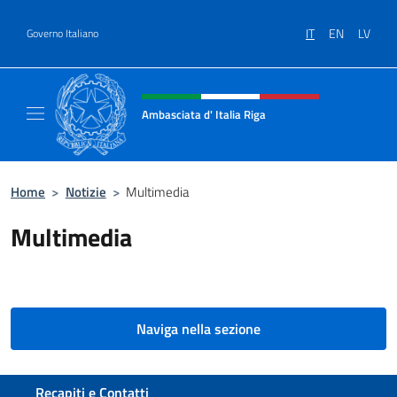
Salta al contenuto
IT
EN
LV
Governo Italiano
Intestazione sito, social e menù
Ambasciata d' Italia Riga
Il sito ufficiale dell'Ambasciata d'Italia a Rig
Home
>
Notizie
>
Multimedia
Multimedia
Naviga nella sezione
Sezione footer
Recapiti e Contatti