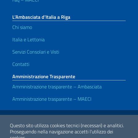
L’Ambasciata d’Italia a Riga
Chi siamo
Italia e Lettonia
Servizi Consolari e Visti
Contatti
Amministrazione Trasparente
Amministrazione trasparente – Ambasciata
Amministrazione trasparente – MAECI
Link Utili
Note legali
Privacy e cookie policy
Dichiarazione di accessibilità
Questo sito utilizza cookies tecnici (necessari) e analitici.
Proseguendo nella navigazione accetti l'utilizzo dei
cookies.