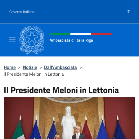
Salta al contenuto
IT
Governo Italiano
Intestazione sito, social e menù
Ambasciata d' Italia Riga
Il sito ufficiale dell'Ambasciata d'Italia a Rig
Home
>
Notizie
>
Dall’Ambasciata
>
Il Presidente Meloni in Lettonia
Il Presidente Meloni in Lettonia