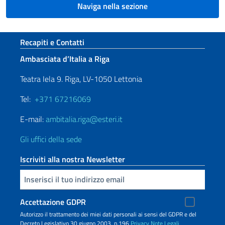
Naviga nella sezione
Sezione footer
Recapiti e Contatti
Ambasciata d’Italia a Riga
Teatra Iela 9. Riga, LV-1050 Lettonia
Tel:
+371 67216069
E-mail:
ambitalia.riga@esteri.it
Gli uffici della sede
Iscriviti alla nostra Newsletter
Inserisci la tua email
Accettazione GDPR
Autorizzo il trattamento dei miei dati personali ai sensi del GDPR e del
Decreto Legislativo 30 giugno 2003, n.196
Privacy
Note Legali