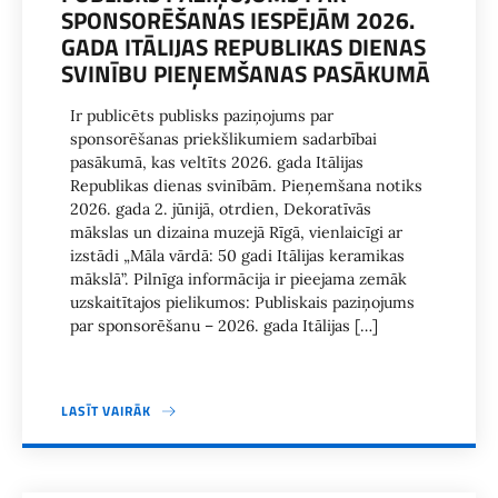
SPONSORĒŠANAS IESPĒJĀM 2026.
GADA ITĀLIJAS REPUBLIKAS DIENAS
SVINĪBU PIEŅEMŠANAS PASĀKUMĀ
Ir publicēts publisks paziņojums par
sponsorēšanas priekšlikumiem sadarbībai
pasākumā, kas veltīts 2026. gada Itālijas
Republikas dienas svinībām. Pieņemšana notiks
2026. gada 2. jūnijā, otrdien, Dekoratīvās
mākslas un dizaina muzejā Rīgā, vienlaicīgi ar
izstādi „Māla vārdā: 50 gadi Itālijas keramikas
mākslā”. Pilnīga informācija ir pieejama zemāk
uzskaitītajos pielikumos: Publiskais paziņojums
par sponsorēšanu – 2026. gada Itālijas […]
LASĪT VAIRĀK