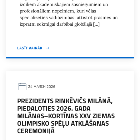
izciliem akadēmiskajiem sasniegumiem un
profesionāliem nopelniem, kuri vēlas
specializēties vadībzinībās, attīstot prasmes un
izpratni sekmīgai darbībai globālajā […]
LASĪT VAIRĀK
24 MARCH 2026
PREZIDENTS RINKĒVIČS MILĀNĀ,
PIEDALOTIES 2026. GADA
MILĀNAS–KORTĪNAS XXV ZIEMAS
OLIMPISKO SPĒĻU ATKLĀŠANAS
CEREMONIJĀ