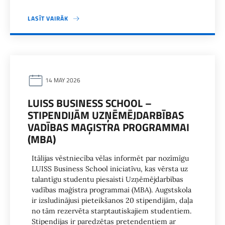
LASĪT VAIRĀK
14 MAY 2026
LUISS BUSINESS SCHOOL –
STIPENDIJĀM UZŅĒMĒJDARBĪBAS
VADĪBAS MAĢISTRA PROGRAMMAI
(MBA)
Itālijas vēstniecība vēlas informēt par nozīmīgu
LUISS Business School iniciatīvu, kas vērsta uz
talantīgu studentu piesaisti Uzņēmējdarbības
vadības maģistra programmai (MBA). Augstskola
ir izsludinājusi pieteikšanos 20 stipendijām, daļa
no tām rezervēta starptautiskajiem studentiem.
Stipendijas ir paredzētas pretendentiem ar