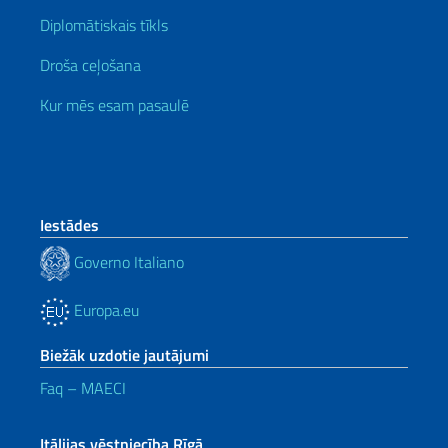
Diplomātiskais tīkls
Droša ceļošana
Kur mēs esam pasaulē
Iestādes
Governo Italiano
Europa.eu
Biežāk uzdotie jautājumi
Faq – MAECI
Itālijas vēstniecība Rīgā