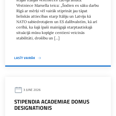
stājās Itālijas vēstnieces Latvijā amatā.
Vēstniece Marsella teica: „Šodien es sāku darbu
Rīgā ar mērķi vēl vairāk stiprināt jau tāpat
lieliskās attiecības starp Itāliju un Latviju kā
NATO sabiedrotajiem un ES dalībvalstīm, kā arī
cerībā, ka šajā īpaši mainīgajā starptautiskajā
situācijā mūsu kopīgie centieni veicinās
stabilitāti, drošību un […]
LASĪT VAIRĀK
3 JUNE 2026
STIPENDIA ACADEMIAE DOMUS
DESIGNATIONIS