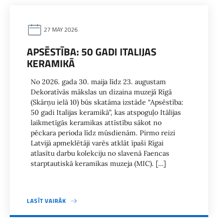
27 MAY 2026
APSĒSTĪBA: 50 GADI ITALIJAS
KERAMIKĀ
No 2026. gada 30. maija līdz 23. augustam
Dekoratīvās mākslas un dizaina muzejā Rīgā
(Skārņu ielā 10) būs skatāma izstāde “Apsēstība:
50 gadi Italijas keramikā”, kas atspoguļo Itālijas
laikmetīgās keramikas attīstību sākot no
pēckara perioda līdz mūsdienām. Pirmo reizi
Latvijā apmeklētāji varēs atklāt īpaši Rīgai
atlasītu darbu kolekciju no slavenā Faencas
starptautiskā keramikas muzeja (MIC). […]
LASĪT VAIRĀK