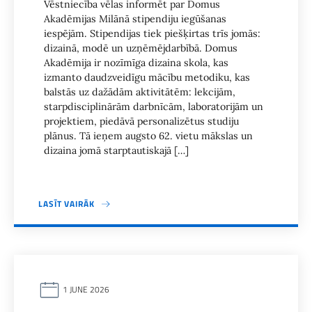
Vēstniecība vēlas informēt par Domus
Akadēmijas Milānā stipendiju iegūšanas
iespējām. Stipendijas tiek piešķirtas trīs jomās:
dizainā, modē un uzņēmējdarbībā. Domus
Akadēmija ir nozīmīga dizaina skola, kas
izmanto daudzveidīgu mācību metodiku, kas
balstās uz dažādām aktivitātēm: lekcijām,
starpdisciplinārām darbnīcām, laboratorijām un
projektiem, piedāvā personalizētus studiju
plānus. Tā ieņem augsto 62. vietu mākslas un
dizaina jomā starptautiskajā […]
LASĪT VAIRĀK
1 JUNE 2026