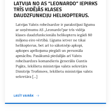
LATVIJA NO AS “LEONARDO” IEPIRKS
TRĪS VIDĒJĀS KLASES
DAUDZFUNKCIJU HELIKOPTERUS.
Latvijas Valsts robežsardze ir parakstījusi līgumu
ar uzņēmumu AS „Leonardo”par trīs vidēja
klases daudzfunkcionālu helikopteru iegādi 80
miljonu eiro vērtībā. Līgums ietver ne tikai
helikopterus, bet arī to sākotnējo apkopi,
apkopes aprīkojuma piegādi un personāla
apmācību. Pasākumā piedalījās arī Valsts
robežsardzes komandieris ģenerālis Guntis
Pujāts, Iekšlietu ministrijas valsts sekretārs
Dimitrijs Trofimovs, Iekšlietu ministrijas valsts
sekretāra […]
LASĪT VAIRĀK