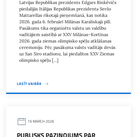
Latvijas Republikas prezidents Edgars Rinkēvičs
piedalījās Itālijas Republikas prezidenta Seržo
Mattarellas rīkotajā pieņemšanā, kas notika
2026. gada 6. februārī Milānas Karaliskajā pilī.
Pasākums tika organizēts valstu un valdību
vadītājiem saistībā ar XXV Milānas–Kortīnas
2026. gada ziemas olimpisko spēļu atklāšanas
ceremoniju. Pēc pasākuma valsts vadītājs devās
uz San Siro stadionu, lai piedalītos XXV Ziemas
olimpisko spēļu […]
LASĪT VAIRĀK
19 MARCH 2026
PUBLISKS PAZIŅOJUMS PAR