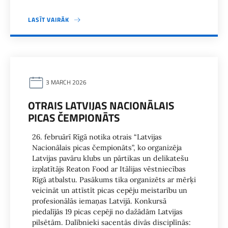
LASĪT VAIRĀK
3 MARCH 2026
OTRAIS LATVIJAS NACIONĀLAIS
PICAS ČEMPIONĀTS
26. februārī Rīgā notika otrais “Latvijas
Nacionālais picas čempionāts”, ko organizēja
Latvijas pavāru klubs un pārtikas un delikatešu
izplatītājs Reaton Food ar Itālijas vēstniecības
Rīgā atbalstu. Pasākums tika organizēts ar mērķi
veicināt un attīstīt picas cepēju meistarību un
profesionālās iemaņas Latvijā. Konkursā
piedalījās 19 picas cepēji no dažādām Latvijas
pilsētām. Dalībnieki sacentās divās disciplīnās: