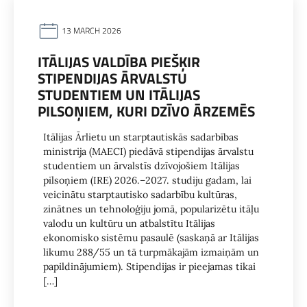
13 MARCH 2026
ITĀLIJAS VALDĪBA PIEŠĶIR
STIPENDIJAS ĀRVALSTU
STUDENTIEM UN ITĀLIJAS
PILSOŅIEM, KURI DZĪVO ĀRZEMĒS
Itālijas Ārlietu un starptautiskās sadarbības
ministrija (MAECI) piedāvā stipendijas ārvalstu
studentiem un ārvalstīs dzīvojošiem Itālijas
pilsoņiem (IRE) 2026.–2027. studiju gadam, lai
veicinātu starptautisko sadarbību kultūras,
zinātnes un tehnoloģiju jomā, popularizētu itāļu
valodu un kultūru un atbalstītu Itālijas
ekonomisko sistēmu pasaulē (saskaņā ar Itālijas
likumu 288/55 un tā turpmākajām izmaiņām un
papildinājumiem). Stipendijas ir pieejamas tikai
[…]