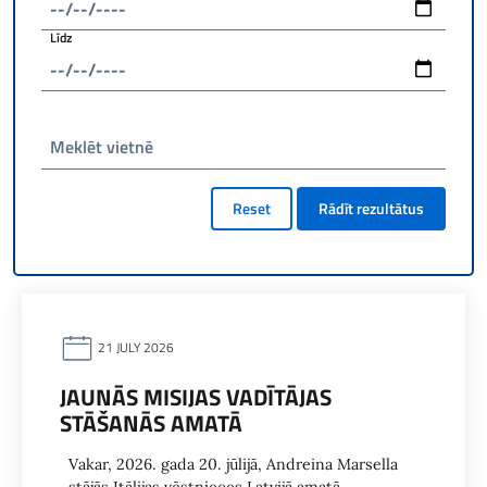
Līdz
Meklēt vietnē
Reset
Rādīt rezultātus
21 JULY 2026
JAUNĀS MISIJAS VADĪTĀJAS
STĀŠANĀS AMATĀ
Vakar, 2026. gada 20. jūlijā, Andreina Marsella