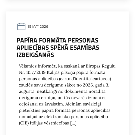
15 MAY 2026
PAPĪRA FORMĀTA PERSONAS
APLIECĪBAS SPĒKĀ ESAMĪBAS
IZBEIGŠANĀS
Vēlamies informēt, ka saskaņā ar Eiropas Regulu
Nr. 1157/2019 Itālijas pilsoņa papīra formāta
personas apliecības (carta d’identita’ cartacea)
zaudēs savu derīgumu sākot no 2026. gada 3.
augusta, neatkarīgi no dokumentā norādītā
derīguma termiņa, un tās nevarēs izmantot
ceļošanai uz ārvalstīm. Aicinām savlaicīgi
pieteikties papīra formāta personas apliecības
nomaiņai uz elektronisko personas apliecību
(CIE) Itālijas vēstniecības […]