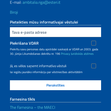
E-mail:
ambitalia.riga@esteri.it
Biroji
Pieteikties mūsu informatīvajai vēstulei
Inserisci la tua email
Piekrišana VDAR
Piekrītu savu personas datu apstrādei saskaņā ar VDAR un 2003. gada
30. jūnija Likumdošanas dekrētu nr. 196
Privacy
Juridiskās atzīmes
Jā, es vēlos saņemt informatīvo vēstuli
lai iegūtu jaunāko informāciju par vēstniecības aktivitātēm
Farnesina tīkls
The Farnesina – the MAECI